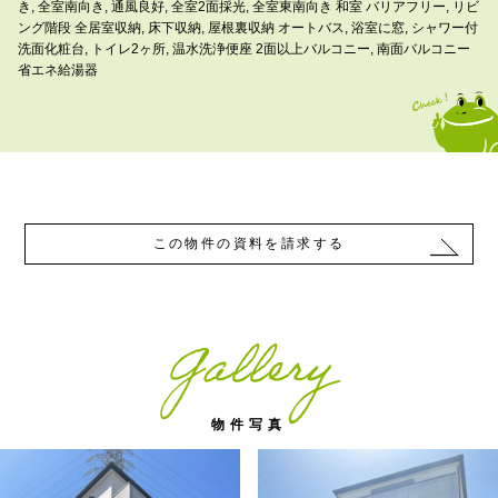
き, 全室南向き, 通風良好, 全室2面採光, 全室東南向き 和室 バリアフリー, リビ
ング階段 全居室収納, 床下収納, 屋根裏収納 オートバス, 浴室に窓, シャワー付
洗面化粧台, トイレ2ヶ所, 温水洗浄便座 2面以上バルコニー, 南面バルコニー
省エネ給湯器
この物件の資料を請求する
Gallery
物件写真