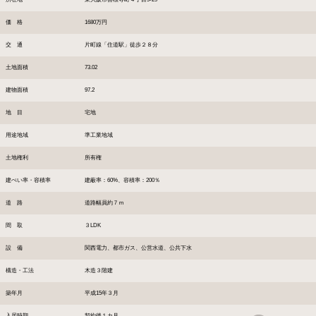
価 格
1680万円
交 通
片町線「住道駅」徒歩２８分
土地面積
73.02
建物面積
97.2
地 目
宅地
用途地域
準工業地域
土地権利
所有権
建ぺい率・容積率
建蔽率：60%、容積率：200％
道 路
道路幅員約７ｍ
間 取
３LDK
設 備
関西電力、都市ガス、公営水道、公共下水
構造・工法
木造３階建
築年月
平成15年３月
入居時期
契約後１カ月