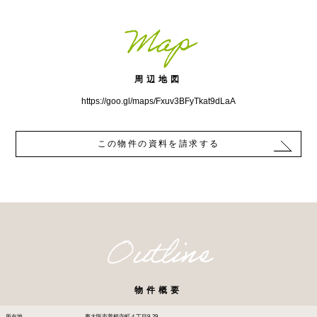
Map
周辺地図
https://goo.gl/maps/Fxuv3BFyTkat9dLaA
この物件の資料を請求する
Outline
物件概要
所在地
東大阪市善根寺町４丁目9-29