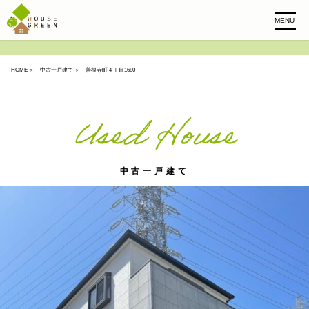
MENU
HOME
＞
中古一戸建て
＞ 善根寺町４丁目1680
Used House
中古一戸建て