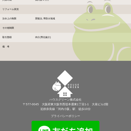
リフォーム状況
法令上の制限
景観法, 準防火地域
その他制限
取引態様
仲介(専任媒介)
備 考
ハウスグリーン株式会社
〒577-0045 大阪府東大阪市西堤本通東1丁目1-1 大発ビル2階
近鉄奈良線「河内小阪」駅 徒歩10分
プライバシーポリシー