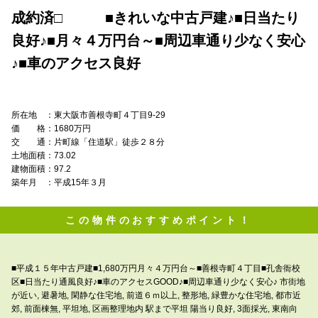
成約済□ ■きれいな中古戸建♪■日当たり
良好♪■月々４万円台～■周辺車通り少なく安心
♪■車のアクセス良好
所在地 ：東大阪市善根寺町４丁目9-29
価 格：1680万円
交 通：片町線「住道駅」徒歩２８分
土地面積：73.02
建物面積：97.2
築年月 ：平成15年３月
この物件のおすすめポイント！
■平成１５年中古戸建■1,680万円月々４万円台～■善根寺町４丁目■孔舎衙校
区■日当たり通風良好♪■車のアクセスGOOD♪■周辺車通り少なく安心♪ 市街地
が近い, 避暑地, 閑静な住宅地, 前道６ｍ以上, 整形地, 緑豊かな住宅地, 都市近
郊, 前面棟無, 平坦地, 区画整理地内 駅まで平坦 陽当り良好, 3面採光, 東南向