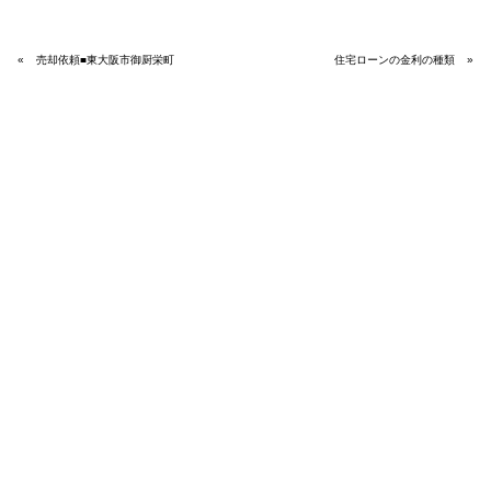
«
売却依頼■東大阪市御厨栄町
住宅ローンの金利の種類
»