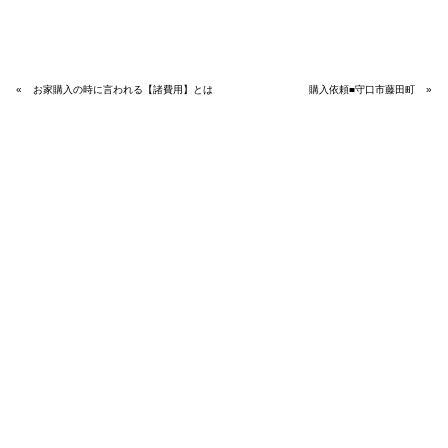
«
お家購入の時に言われる【諸費用】とは
購入依頼■守口市藤田町
»