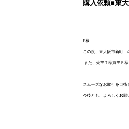
購入依頼■東
F
様
この度、東大阪市新町 
また、売主
Ｔ
様買主Ｆ様
スムーズなお取引を目指
今後とも、よろしくお願