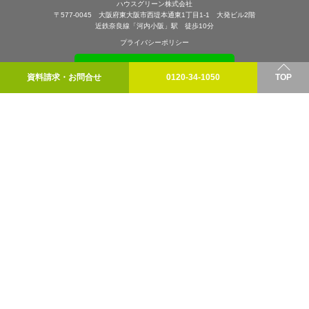
ハウスグリーン株式会社
〒577-0045 大阪府東大阪市西堤本通東1丁目1-1 大発ビル2階
近鉄奈良線「河内小阪」駅 徒歩10分
プライバシーポリシー
資料請求・お問合せ
0120-34-1050
TOP