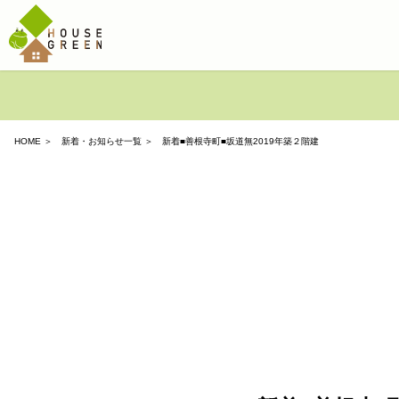
HOME
＞
新着・お知らせ一覧
＞ 新着■善根寺町■坂道無2019年築２階建