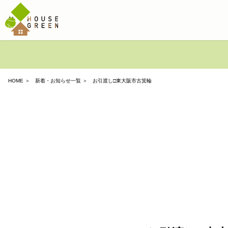
HOME
＞
新着・お知らせ一覧
＞ お引渡し□東大阪市古箕輪