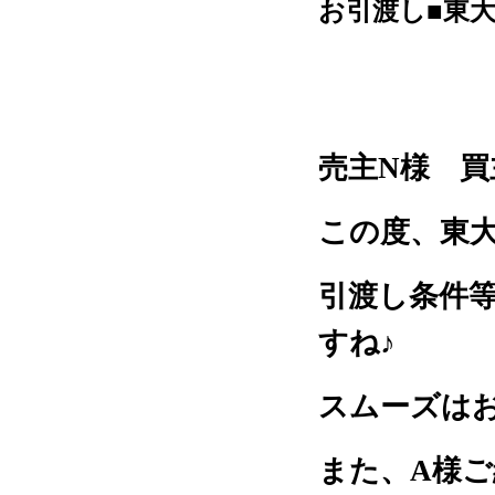
お引渡し■東
売主
N
様 買
この度、東
引渡し条件
すね
♪
スムーズは
また、
A
様ご