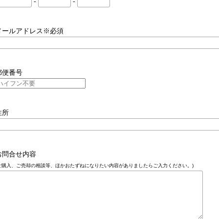
-
-
メールアドレス※必須
郵便番号
住所
お問合せ内容
ご購入、ご売却の相談等、ほかおたずねになりたい内容がありましたらご入力ください。)