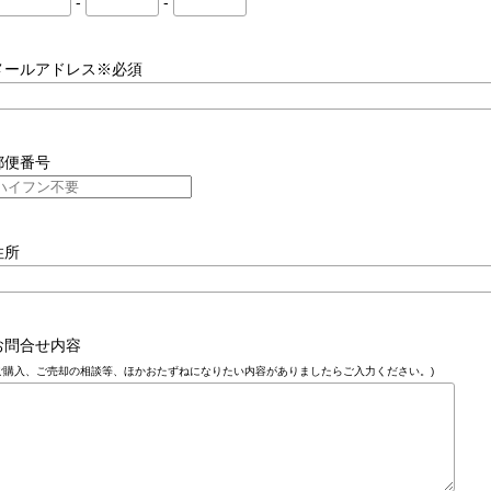
-
-
メールアドレス※必須
郵便番号
住所
お問合せ内容
ご購入、ご売却の相談等、ほかおたずねになりたい内容がありましたらご入力ください。)