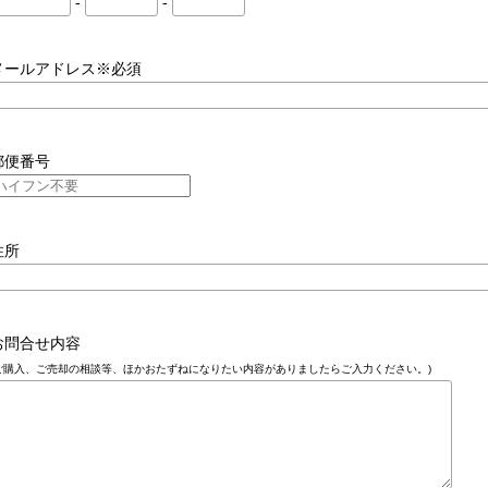
-
-
メールアドレス※必須
郵便番号
住所
お問合せ内容
ご購入、ご売却の相談等、ほかおたずねになりたい内容がありましたらご入力ください。)