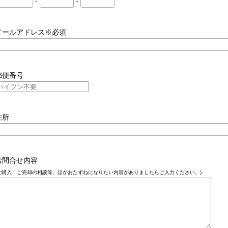
-
-
メールアドレス※必須
郵便番号
住所
お問合せ内容
ご購入、ご売却の相談等、ほかおたずねになりたい内容がありましたらご入力ください。)