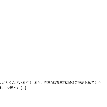
りがとうございます！ また、売主A様買主T様M様ご契約おめでとう
 今後とも […]