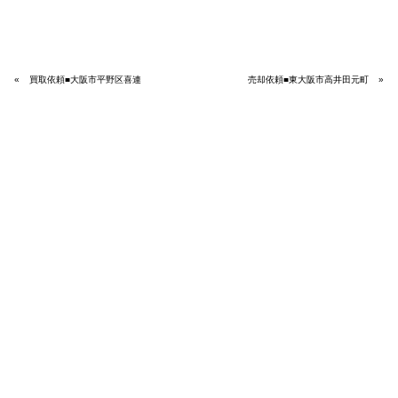
«
買取依頼■大阪市平野区喜連
売却依頼■東大阪市高井田元町
»