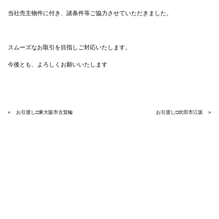
当社売主物件に付き、諸条件等ご協力させていただきました。
スムーズなお取引を目指しご対応いたします。
今後とも、よろしくお願いいたします
«
お引渡し□東大阪市古箕輪
お引渡し□吹田市江坂
»