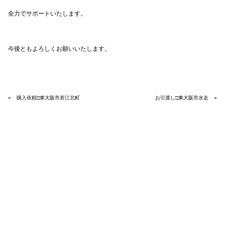
全力でサポートいたします。
今後ともよろしくお願いいたします。
«
購入依頼□東大阪市若江北町
お引渡し□東大阪市水走
»