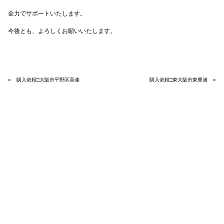
全力でサポートいたします。
今後とも、よろしくお願いいたします。
«
購入依頼□大阪市平野区喜連
購入依頼□東大阪市東豊浦
»