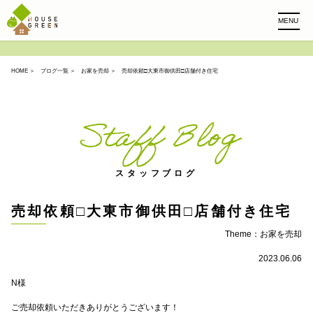
MENU
HOME
＞
ブログ一覧
＞
お家を売却
＞ 売却依頼□大東市御供田□店舗付き住宅
Staff Blog
スタッフブログ
売却依頼□大東市御供田□店舗付き住宅
Theme：
お家を売却
2023.06.06
N様
ご売却依頼いただきありがとうございます！