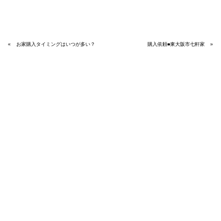
«
お家購入タイミングはいつが多い？
購入依頼■東大阪市七軒家
»