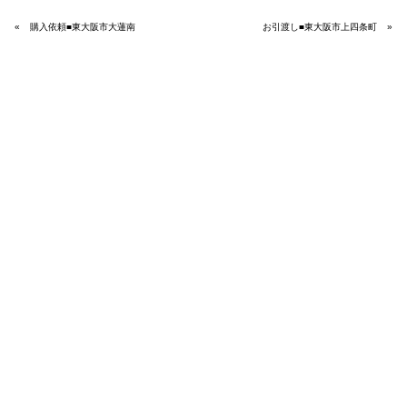
«
購入依頼■東大阪市大蓮南
お引渡し■東大阪市上四条町
»