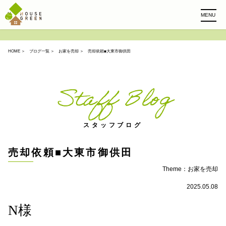
MENU
HOME
＞
ブログ一覧
＞
お家を売却
＞ 売却依頼■大東市御供田
Staff Blog
スタッフブログ
売却依頼■大東市御供田
Theme：
お家を売却
2025.05.08
N
様