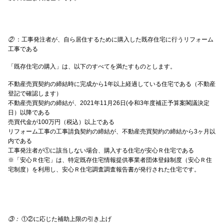
②
：工事発注者が、自ら居住するために購入した既存住宅に行うリフォーム
工事である
「既存住宅の購入」は、以下のすべてを満たすものとします。
不動産売買契約の締結時に完成から1年以上経過している住宅である（不動産
登記で確認します）
不動産売買契約の締結が、2021年11月26日(令和3年度補正予算案閣議決定
日）以降である
売買代金が100万円（税込）以上である
リフォーム工事の工事請負契約の締結が、不動産売買契約の締結から3ヶ月以
内である
工事発注者が①に該当しない場合、購入する住宅が安心Ｒ住宅である
※
「安心Ｒ住宅」は、特定既存住宅情報提供事業者団体登録制度（安心Ｒ住
宅制度）を利用し、安心Ｒ住宅調査調査報告書が発行された住宅です。
③：
①②に応じた補助上限の引き上げ