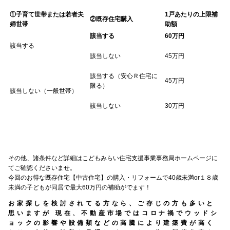
①子育て世帯または若者夫
1戸あたりの上限補
②既存住宅購入
婦世帯
助額
該当する
60万円
該当する
該当しない
45万円
該当する（安心Ｒ住宅に
45万円
限る）
該当しない（一般世帯）
該当しない
30万円
その他、諸条件など詳細は
こどもみらい住宅支援事業事務局ホームページ
に
てご確認くださいませ。
今回のお得な既存住宅【中古住宅】の購入・リフォームで40歳未満or１８歳
未満の子どもが同居で最大60万円の補助がでます！
お家探しを検討されてる方なら、ご存じの方も多いと
思いますが 現在、不動産市場ではコロナ禍でウッドシ
ョックの影響や設備類などの高騰により建築費が高く