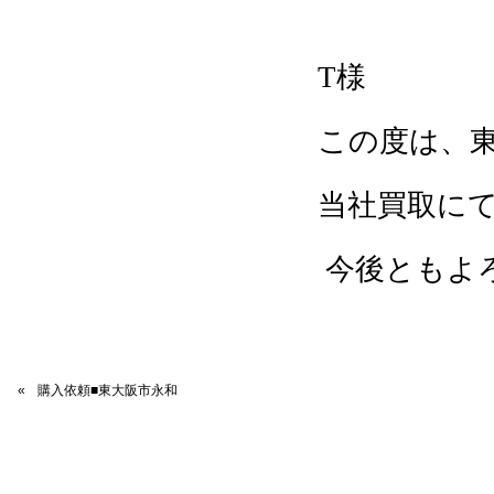
T
様
この度は、
当社買取に
今後ともよ
«
購入依頼■東大阪市永和