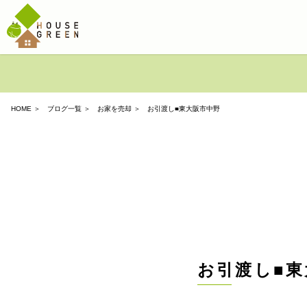
HOME
＞
ブログ一覧
＞
お家を売却
＞ お引渡し■東大阪市中野
お引渡し■東